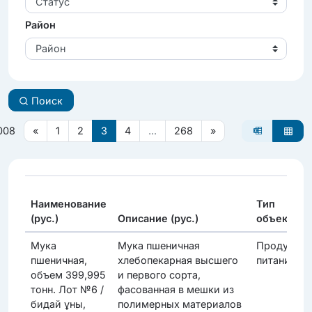
Статус
Район
Район
Поиск
008
«
1
2
3
4
...
268
»
Наименование
Тип
(рус.)
Описание (рус.)
объекта
Мука
Мука пшеничная
Продукты
пшеничная,
хлебопекарная высшего
питания
объем 399,995
и первого сорта,
тонн. Лот №6 /
фасованная в мешки из
бидай ұны,
полимерных материалов