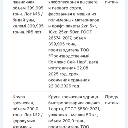
пшеничная,
хлебопекарная высшего
питания
объем 399,995
и первого сорта,
тонн. Лот №5 /
фасованная в мешки из
бидай ұны,
полимерных материалов
көлемі 399,995
и крафт-пакеты 2кг, 5кг,
тонна. №5 лот
10кг, 25кг, 50кг, ГОСТ
26574-2017, объем
399,995 тонн,
производитель ТОО
"Производственный
Комлекс Сей-Нар", дата
изготовления 22.08.
2025 год, срок
окончания хранения
22.08.2026 год
Крупа
Крупа гречневая ядрица
Продукты
гречневая,
быстроразваривающаяся
питания
объем 200,0
1 сорта, ГОСТ 5550-2021,
тонн. Лот №2 /
упаковка - мешки 50 кг.,
қарақұмық
объем 200,0 тонн,
жармасы,
производитель ТОО