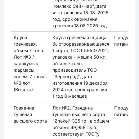
Комлекс Сей-Нар", дата
изготовления 18.08. 2025
год, срок окончания
хранения 18.08.2026 год
Крупа
Крупа гречневая ядрица
Продукты
гречневая,
быстроразваривающаяся
питания
объем 7 тонн.
1 сорта, ГОСТ 5550-2021,
Лот №3 /
упаковка - мешки 50 кг.,
қарақұмық
объем 7 тонн,
жармасы,
производитель ТОО
көлемі 7 тонна.
"Зерноград", дата
№3 лот
изготовления 19 декабря
(Высота)
2024 год, срок хранения
1 год 8 месяцев
Говядина
Лот №2. Говядина
Продукты
тушеная
тушеная высшего сорта
питания
высшего сорта
"Zhekei" 325 гр., в общем
объеме 49,958 т.у.б.,
соответствует ГОСТу