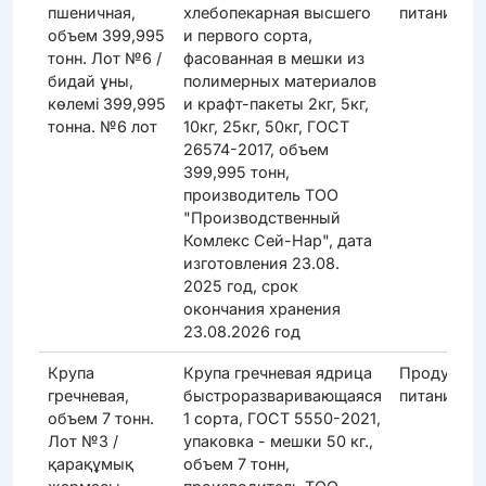
пшеничная,
хлебопекарная высшего
питания
объем 399,995
и первого сорта,
тонн. Лот №6 /
фасованная в мешки из
бидай ұны,
полимерных материалов
көлемі 399,995
и крафт-пакеты 2кг, 5кг,
тонна. №6 лот
10кг, 25кг, 50кг, ГОСТ
26574-2017, объем
399,995 тонн,
производитель ТОО
"Производственный
Комлекс Сей-Нар", дата
изготовления 23.08.
2025 год, срок
окончания хранения
23.08.2026 год
Крупа
Крупа гречневая ядрица
Продукты
гречневая,
быстроразваривающаяся
питания
объем 7 тонн.
1 сорта, ГОСТ 5550-2021,
Лот №3 /
упаковка - мешки 50 кг.,
қарақұмық
объем 7 тонн,