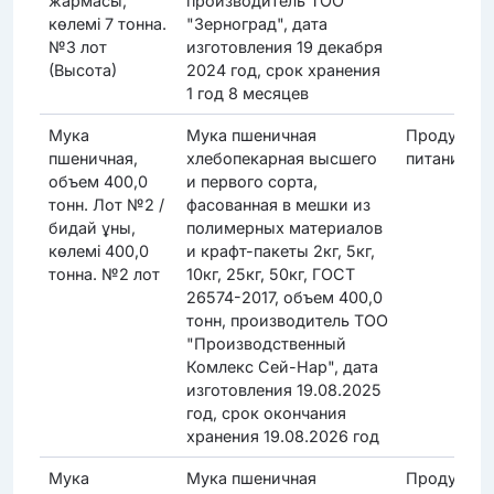
жармасы,
производитель ТОО
көлемі 7 тонна.
"Зерноград", дата
№3 лот
изготовления 19 декабря
(Высота)
2024 год, срок хранения
1 год 8 месяцев
Мука
Мука пшеничная
Продукты
пшеничная,
хлебопекарная высшего
питания
объем 400,0
и первого сорта,
тонн. Лот №2 /
фасованная в мешки из
бидай ұны,
полимерных материалов
көлемі 400,0
и крафт-пакеты 2кг, 5кг,
тонна. №2 лот
10кг, 25кг, 50кг, ГОСТ
26574-2017, объем 400,0
тонн, производитель ТОО
"Производственный
Комлекс Сей-Нар", дата
изготовления 19.08.2025
год, срок окончания
хранения 19.08.2026 год
Мука
Мука пшеничная
Продукты