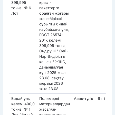
399,995
крафт-
тонна. № 6
пакеттерге
Лот
оралған жоғары
және бірінші
сұрыпты бидай
наубайхана ұны,
ГОСТ 26574-
2017, көлемі
399,995 тонна,
Өндіруші " Сей-
Нар Өндірістік
кешені " ЖШС,
дайындалған
күні 2025 жыл
23.08, сақтау
мерзімі 2026
жыл 23.08.
Бидай ұны,
Полимерлі
Азық-түлік
Өтті
көлемі 400,0
материалдардан
тонна. № 1
жасалған
Лот / бидай
қаптарға және