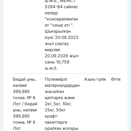
ш.м.б., МЕМСТ
5284-84 сәйкес
келеді
"консервіленген
ет "сиыр еті ".
Шығарылған
күні: 20.09.2023
жыл сақтау
мерзімі
20.09.2026 жыл
саны 10,759
ш.м.б.
Бидай ұны,
Полимерлі
Азық-түлік
Өтпеді
көлемі
материалдардан
399,995
жасалған
тонна. № 6
қаптарға және
Лот / бидай
2кг, 5кг, 10кг,
ұны, көлемі
25кг, 50кг
399,995
крафт-
тонна. № 6
пакеттерге
Лот
оралған жоғары