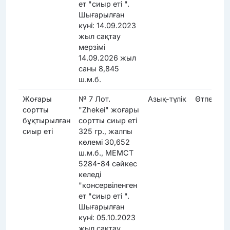
ет "сиыр еті ".
Шығарылған
күні: 14.09.2023
жыл сақтау
мерзімі
14.09.2026 жыл
саны 8,845
ш.м.б.
Жоғары
№ 7 Лот.
Азық-түлік
Өтпеді
сортты
"Zhekei" жоғары
бұқтырылған
сортты сиыр еті
сиыр еті
325 гр., жалпы
көлемі 30,652
ш.м.б., МЕМСТ
5284-84 сәйкес
келеді
"консервіленген
ет "сиыр еті ".
Шығарылған
күні: 05.10.2023
жыл сақтау