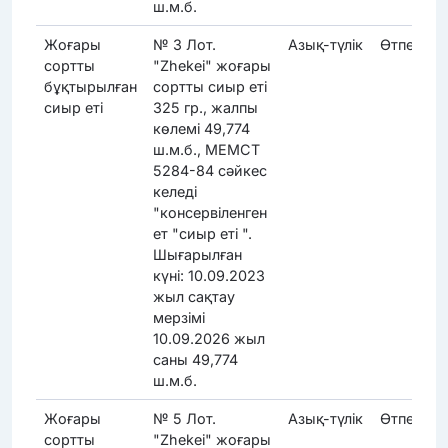
ш.м.б.
Жоғары
№ 3 Лот.
Азық-түлік
Өтпеді
сортты
"Zhekei" жоғары
бұқтырылған
сортты сиыр еті
сиыр еті
325 гр., жалпы
көлемі 49,774
ш.м.б., МЕМСТ
5284-84 сәйкес
келеді
"консервіленген
ет "сиыр еті ".
Шығарылған
күні: 10.09.2023
жыл сақтау
мерзімі
10.09.2026 жыл
саны 49,774
ш.м.б.
Жоғары
№ 5 Лот.
Азық-түлік
Өтпеді
сортты
"Zhekei" жоғары