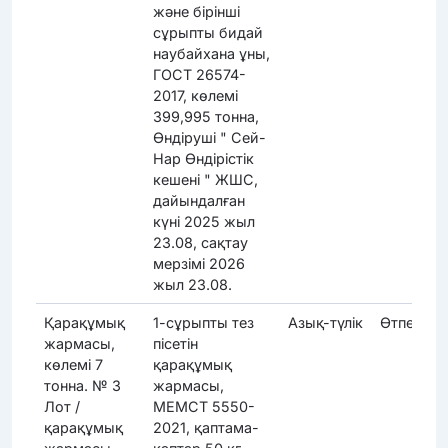
және бірінші
сұрыпты бидай
наубайхана ұны,
ГОСТ 26574-
2017, көлемі
399,995 тонна,
Өндіруші " Сей-
Нар Өндірістік
кешені " ЖШС,
дайындалған
күні 2025 жыл
23.08, сақтау
мерзімі 2026
жыл 23.08.
Қарақұмық
1-сұрыпты тез
Азық-түлік
Өтпеді
жармасы,
пісетін
көлемі 7
қарақұмық
тонна. № 3
жармасы,
Лот /
МЕМСТ 5550-
қарақұмық
2021, қаптама-