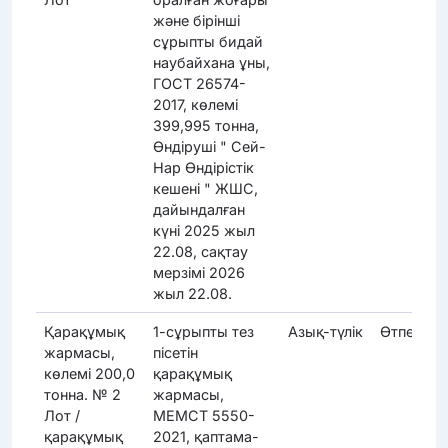
және бірінші
сұрыпты бидай
наубайхана ұны,
ГОСТ 26574-
2017, көлемі
399,995 тонна,
Өндіруші " Сей-
Нар Өндірістік
кешені " ЖШС,
дайындалған
күні 2025 жыл
22.08, сақтау
мерзімі 2026
жыл 22.08.
Қарақұмық
1-сұрыпты тез
Азық-түлік
Өтпеді
жармасы,
пісетін
көлемі 200,0
қарақұмық
тонна. № 2
жармасы,
Лот /
МЕМСТ 5550-
қарақұмық
2021, қаптама-