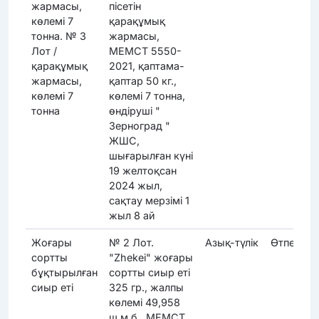
жармасы,
пісетін
көлемі 7
қарақұмық
тонна. № 3
жармасы,
Лот /
МЕМСТ 5550-
қарақұмық
2021, қаптама-
жармасы,
қаптар 50 кг.,
көлемі 7
көлемі 7 тонна,
тонна
өндіруші "
Зерноград "
ЖШС,
шығарылған күні
19 желтоқсан
2024 жыл,
сақтау мерзімі 1
жыл 8 ай
Жоғары
№ 2 Лот.
Азық-түлік
Өтпеді
сортты
"Zhekei" жоғары
бұқтырылған
сортты сиыр еті
сиыр еті
325 гр., жалпы
көлемі 49,958
ш.м.б., МЕМСТ