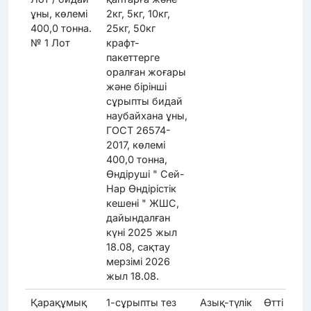
ұны, көлемі
2кг, 5кг, 10кг,
400,0 тонна.
25кг, 50кг
№ 1 Лот
крафт-
пакеттерге
оралған жоғары
және бірінші
сұрыпты бидай
наубайхана ұны,
ГОСТ 26574-
2017, көлемі
400,0 тонна,
Өндіруші " Сей-
Нар Өндірістік
кешені " ЖШС,
дайындалған
күні 2025 жыл
18.08, сақтау
мерзімі 2026
жыл 18.08.
Қарақұмық
1-сұрыпты тез
Азық-түлік
Өтті