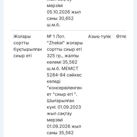
мерзімі
05.10.2026 жыл
саны 30,652
ш.м.б.
Жоғары
№ 1 Лот.
Азық-түлік
Өтпеді
сортты
"Zhekei" жоғары
бұқтырылған
сортты сиыр еті
сиыр еті
325 гр., жалпы
көлемі 35,562
ш.м.б. МЕМСТ
5284-84 сәйкес
келеді
"консервіленген
ет "сиыр еті ".
Шығарылған
күні: 01.09.2023
жыл сақтау
мерзімі
01.09.2026 жыл
саны 35,562