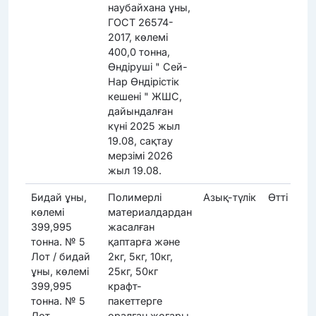
наубайхана ұны,
ГОСТ 26574-
2017, көлемі
400,0 тонна,
Өндіруші " Сей-
Нар Өндірістік
кешені " ЖШС,
дайындалған
күні 2025 жыл
19.08, сақтау
мерзімі 2026
жыл 19.08.
Бидай ұны,
Полимерлі
Азық-түлік
Өтті
көлемі
материалдардан
399,995
жасалған
тонна. № 5
қаптарға және
Лот / бидай
2кг, 5кг, 10кг,
ұны, көлемі
25кг, 50кг
399,995
крафт-
тонна. № 5
пакеттерге
Лот
оралған жоғары