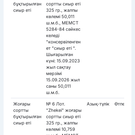
бұқтырылған
сортты сиыр еті
сиыр еті
325 гр., жалпы
көлемі 50,011
ш.м.б., МЕМСТ
5284-84 сәйкес
келеді
"консервіленген
ет "сиыр еті ".
Шығарылған
күні: 15.09.2023
жыл сақтау
мерзімі
15.09.2026 жыл
саны 50,011
ш.м.б.
Жоғары
№ 6 Лот.
Азық-түлік
Өтпеді
сортты
"Zhekei" жоғары
бұқтырылған
сортты сиыр еті
сиыр еті
325 гр., жалпы
көлемі 10,759