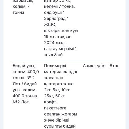
жармасы,
қаптар 50 кг.,
көлемі 7
көлемі 7 тонна,
тонна
өндіруші "
Зерноград "
ЖШС,
шығарылған күні
19 желтоқсан
2024 жыл,
сақтау мерзімі 1
жыл 8 ай
Бидай ұны,
Полимерлі
Азық-түлік
Өтпеді
көлемі 400,0
материалдардан
тонна. № 2
жасалған
Лот / бидай
қаптарға және
ұны, көлемі
2кг, 5кг, 10кг,
400,0 тонна.
25кг, 50кг
№2 Лот
крафт-
пакеттерге
оралған жоғары
және бірінші
сұрыпты бидай