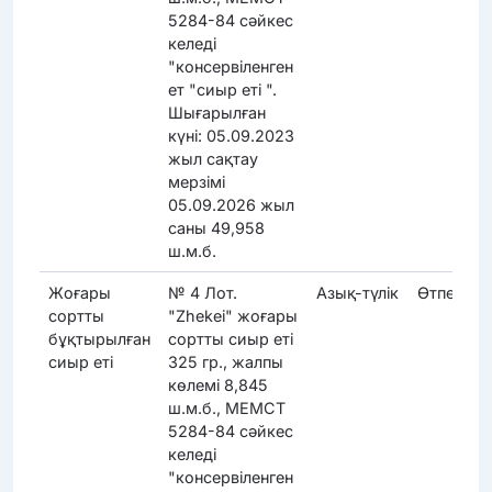
5284-84 сәйкес
келеді
"консервіленген
ет "сиыр еті ".
Шығарылған
күні: 05.09.2023
жыл сақтау
мерзімі
05.09.2026 жыл
саны 49,958
ш.м.б.
Жоғары
№ 4 Лот.
Азық-түлік
Өтпеді
сортты
"Zhekei" жоғары
бұқтырылған
сортты сиыр еті
сиыр еті
325 гр., жалпы
көлемі 8,845
ш.м.б., МЕМСТ
5284-84 сәйкес
келеді
"консервіленген