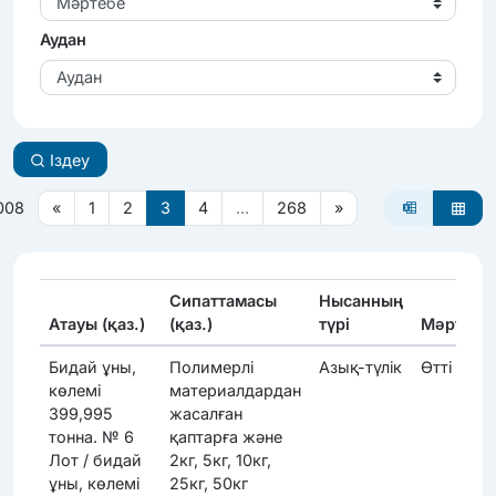
Мәртебе
Аудан
Аудан
Іздеу
008
«
1
2
3
4
...
268
»
Сипаттамасы
Нысанның
Атауы (қаз.)
(қаз.)
түрі
Мәртебе
Бидай ұны,
Полимерлі
Азық-түлік
Өтті
көлемі
материалдардан
399,995
жасалған
тонна. № 6
қаптарға және
Лот / бидай
2кг, 5кг, 10кг,
ұны, көлемі
25кг, 50кг